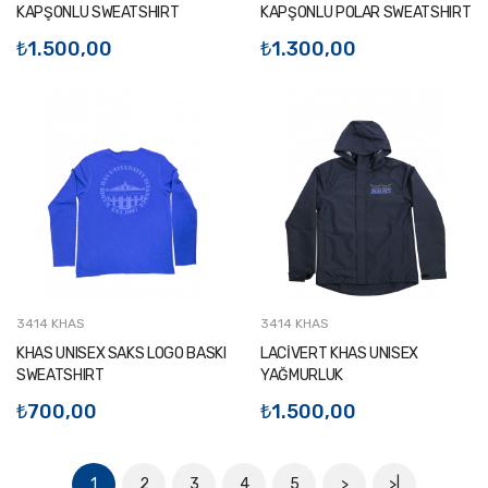
KAPŞONLU SWEATSHIRT
KAPŞONLU POLAR SWEATSHIRT
₺1.500,00
₺1.300,00
3414 KHAS
3414 KHAS
KHAS UNISEX SAKS LOGO BASKI
LACİVERT KHAS UNISEX
SWEATSHIRT
YAĞMURLUK
₺700,00
₺1.500,00
1
2
3
4
5
>
>|