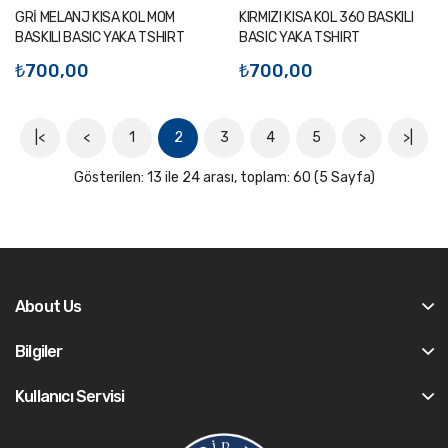
GRİ MELANJ KISA KOL MOM
KIRMIZI KISA KOL 360 BASKILI
BASKILI BASIC YAKA TSHIRT
BASIC YAKA TSHIRT
₺700,00
₺700,00
|<
<
1
2
3
4
5
>
>|
Gösterilen: 13 ile 24 arası, toplam: 60 (5 Sayfa)
About Us
Bilgiler
Kullanıcı Servisi