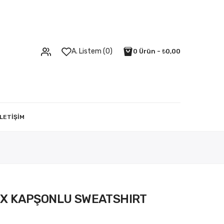
A. Listem (0)
0 Ürün - ₺0,00
İLETIŞIM
EX KAPŞONLU SWEATSHIRT