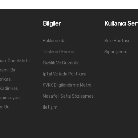
Bilgiler
Kullanıcı Ser
Hakkımızda
Site Haritası
Teslimat Formu
Siparişlerim
an. Öncelikle bir
Gizlilik Ve Güvenlik
mamı. Bir
İptal Ve İade Politikası
rikası.
KVKK Bilgilendirme Metni
 Kadir Has
Mesafeli Satış Sözleşmesi
ının rüyası.
or. Bu
İletişim