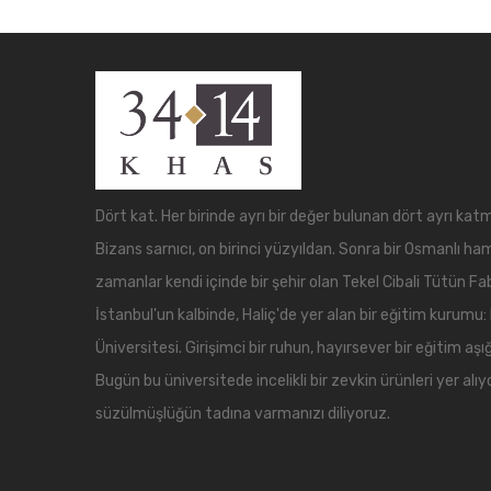
Dört kat. Her birinde ayrı bir değer bulunan dört ayrı katm
Bizans sarnıcı, on birinci yüzyıldan. Sonra bir Osmanlı ha
zamanlar kendi içinde bir şehir olan Tekel Cibali Tütün Fab
İstanbul'un kalbinde, Haliç'de yer alan bir eğitim kurumu:
Üniversitesi. Girişimci bir ruhun, hayırsever bir eğitim aşığ
Bugün bu üniversitede incelikli bir zevkin ürünleri yer alıy
süzülmüşlüğün tadına varmanızı diliyoruz.