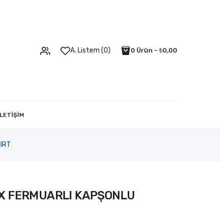
A. Listem (0)
0 Ürün - ₺0,00
İLETIŞIM
IRT
EX FERMUARLI KAPŞONLU