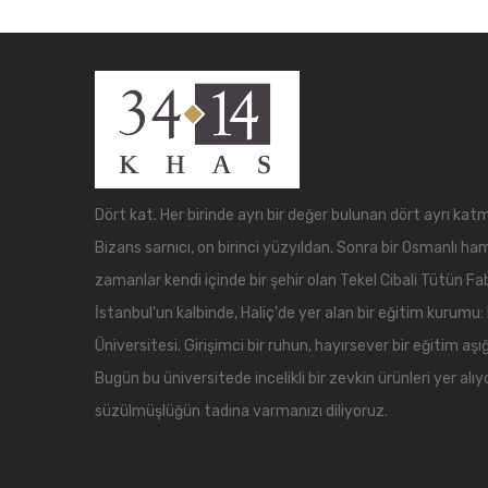
Dört kat. Her birinde ayrı bir değer bulunan dört ayrı katm
Bizans sarnıcı, on birinci yüzyıldan. Sonra bir Osmanlı ha
zamanlar kendi içinde bir şehir olan Tekel Cibali Tütün Fab
İstanbul'un kalbinde, Haliç'de yer alan bir eğitim kurumu:
Üniversitesi. Girişimci bir ruhun, hayırsever bir eğitim aşığ
Bugün bu üniversitede incelikli bir zevkin ürünleri yer alıy
süzülmüşlüğün tadına varmanızı diliyoruz.