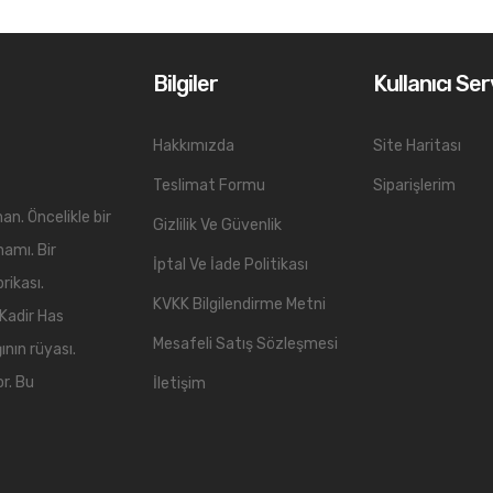
Bilgiler
Kullanıcı Ser
Hakkımızda
Site Haritası
Teslimat Formu
Siparişlerim
an. Öncelikle bir
Gizlilik Ve Güvenlik
mamı. Bir
İptal Ve İade Politikası
rikası.
KVKK Bilgilendirme Metni
 Kadir Has
Mesafeli Satış Sözleşmesi
ının rüyası.
or. Bu
İletişim